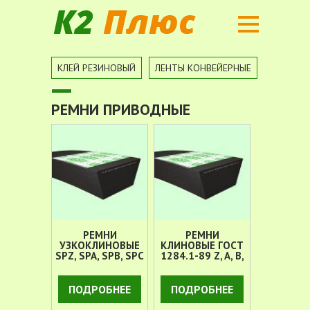
Вы здесь
КЛЕЙ РЕЗИНОВЫЙ
ЛЕНТЫ КОНВЕЙЕРНЫЕ
ПОРИСТ
РЕМНИ ПРИВОДНЫЕ
РЕМНИ
РЕМНИ
УЗКОКЛИНОВЫЕ
КЛИНОВЫЕ ГОСТ
SPZ, SPA, SPB, SPC
1284.1-89 Z, A, B,
C, D, E, EO
ПОДРОБНЕЕ
ПОДРОБНЕЕ