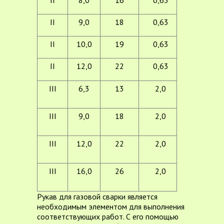
умерено
климат
II
9,0
18
0,63
от -55 д
+70
II
10,0
19
0,63
для
холодно
II
12,0
22
0,63
климат
III
6,3
13
2,0
от -35 д
+70
для
III
9,0
18
2,0
умерено
климат
от -55 д
III
12,0
22
2,0
+70
для
холодно
III
16,0
26
2,0
климат
Рукав для газовой сварки является
необходимым элементом для выполнения
соответствующих работ. С его помощью