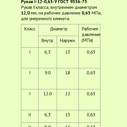
Рукав I-12-0,63-У ГОСТ 9356-75
Рукав
I
класса, внутренним диаметром
12,0
мм, на рабочее давление
0,63
МПа,
для умеренного климата.
Класс
Диаметр
Рабочее
Температу
давление
эксплуата
(МПа)
Внутр.
Наружн.
I
6,3
13
0,63
от -35 до
+70
для
умереного
I
9.0
18
0,63
климата
от -55 до
+70
для
I
12.0
22
0,63
холодног
климата
II
6,3
13
0,63
от -35 д
+70
для
II
8,0
16
0,63