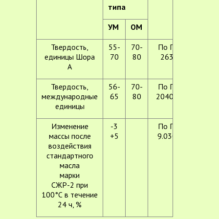
типа
УМ
ОМ
Твердость,
55-
70-
По ГОСТ
единицы Шора
70
80
263-75
А
Твердость,
56-
70-
По ГОСТ
международные
65
80
20403-75
единицы
Изменение
-3
По ГОСТ
массы после
+5
9.030-74
воздействия
стандартного
масла
марки
СЖР-2 при
100°С в течение
24 ч, %