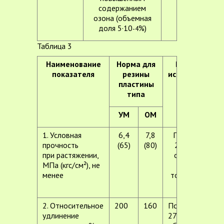
содержанием
озона (объемная
доля 5·10
%)
-4
Таблица 3
Наименование
Норма для
Метод
показателя
резины
испытания
пластины
типа
УМ
ОМ
1. Условная
6,4
7,8
По ГОСТ
прочность
(65)
(80)
270-75,
при растяжении,
образец
МПа (кгс/см²), не
типа 1
менее
толщиной
2 мм
2. Относительное
200
160
По ГОСТ
удлинение
270-75,