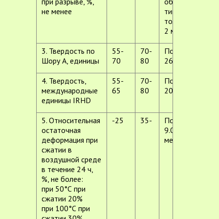
при разрыве, %,
образец
не менее
типа 1
толщиной
2 мм
3. Твердость по
55-
70-
По ГОСТ
Шору А, единицы
70
80
263-75
4. Твердость,
55-
70-
По ГОСТ
международные
65
80
20403-75
единицы IRHD
5. Относительная
-25
35-
По ГОСТ
остаточная
9.029-74,
деформация при
метод Б
сжатии в
воздушной среде
в течение 24 ч,
%, не более:
при 50°С при
сжатии 20%
при 100°С при
сжатии 30%