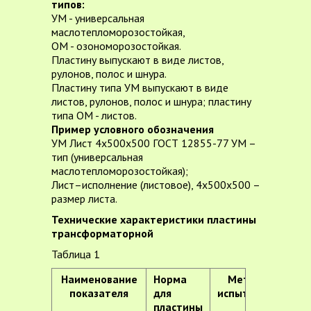
типов:
УМ - универсальная
маслотепломорозостойкая,
ОМ - озономорозостойкая.
Пластину выпускают в виде листов,
рулонов, полос и шнура.
Пластину типа УМ выпускают в виде
листов, рулонов, полос и шнура; пластину
типа ОМ - листов.
Пример условного обозначения
УМ Лист 4х500х500 ГОСТ 12855-77 УМ –
тип (универсальная
маслотепломорозостойкая);
Лист–исполнение (листовое), 4x500x500 –
размер листа.
Технические характеристики пластины
трансформаторной
Таблица 1
Наименование
Норма
Метод
показателя
для
испытания
пластины